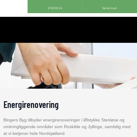
21 69 59 24
Send mail
Energirenovering
Bingers Byg tilbyder energirenoveringer i Ølstykke Stenløse og
omkringliggende områder som Roskilde og Jyllinge, samtidig med
at vi betjener hele Nordsjælland.